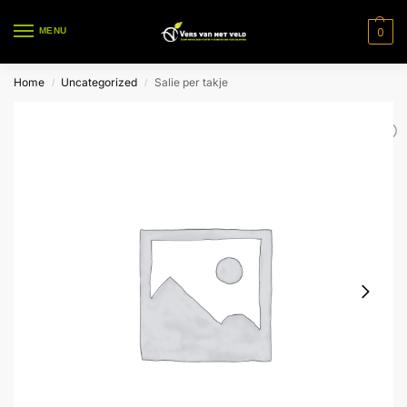
0
MENU
Home
Uncategorized
Salie per takje
/
/