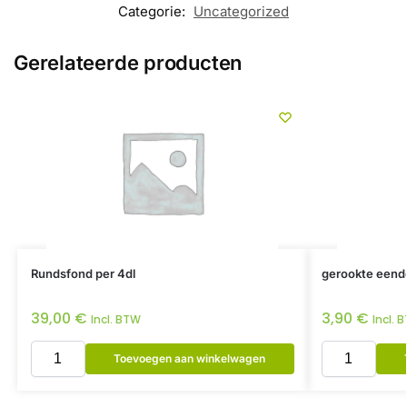
Categorie:
Uncategorized
Gerelateerde producten
Rundsfond per 4dl
gerookte eend
39,00
€
3,90
€
Incl. BTW
Incl. 
Toevoegen aan winkelwagen