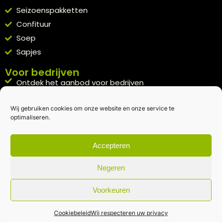
Seizoenspakketten
Confituur
Soep
Sapjes
Voor bedrijven
Ontdek het aanbod voor bedrijven
A la carte
Wij gebruiken cookies om onze website en onze service te
Kennismakingspakket aanvragen
optimaliseren.
Blijft op de hoogte
Rechtstreeks van het veld naar je inbox.
Accepteren
Inschrijven nieuwsbrief
Negeren
Voorkeuren
Algemene voorwaarden
|
Privacybeleid
| gemaakt met
door
creativitijd
Cookiebeleid
Wij respecteren uw privacy