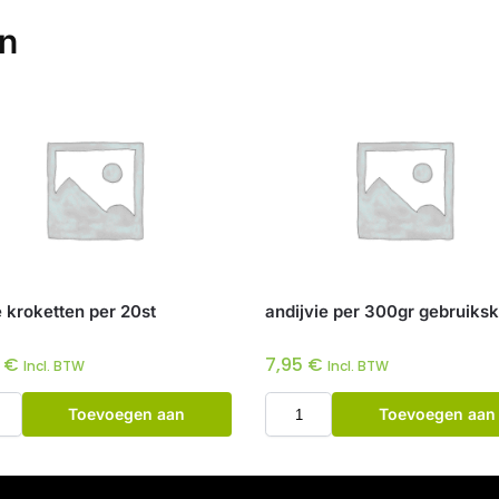
en
 kroketten per 20st
andijvie per 300gr gebruiksk
0
€
7,95
€
Incl. BTW
Incl. BTW
Toevoegen aan
Toevoegen aan
winkelwagen
winkelwagen