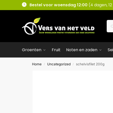
Bestel voor woensdag 12:00
(4 dagen, 12
Groenten
Fruit
Noten en zaden
Se
Home
Uncategorized
schelvisfilet 200g
/
/