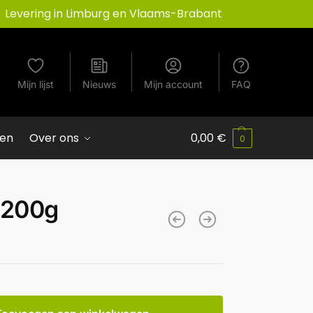
Levering in Limburg en Vlaams-Brabant
Mijn lijst
Nieuws
Mijn account
FAQ
ven
Over ons
0,00
€
0
t 200g