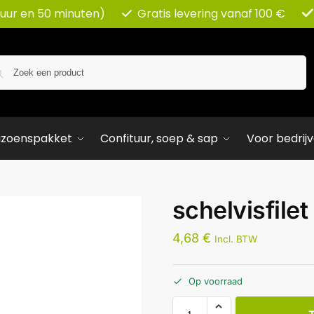
 uur en 50 minuten)
Gratis levering vanaf 100 €
Zoeken
izoenspakket
Confituur, soep & sap
Voor bedrij
schelvisfile
4,68
€
Incl. BTW
Op voorraad