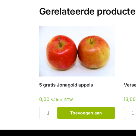
Gerelateerde product
5 gratis Jonagold appels
Verse
0,00
€
13,0
Incl. BTW
Toevoegen aan
winkelwagen