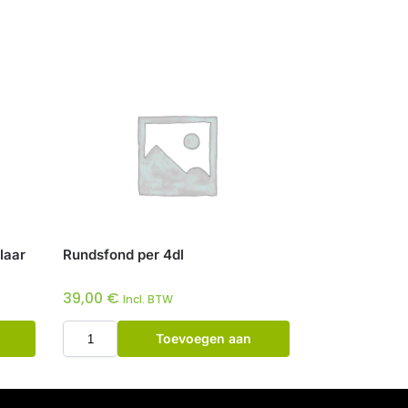
laar
Rundsfond per 4dl
39,00
€
Incl. BTW
Toevoegen aan
winkelwagen