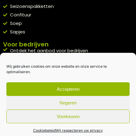
Seizoenspakketten
Confituur
Soep
Sapjes
Voor bedrijven
Ontdek het aanbod voor bedrijven
A la carte
Wij gebruiken cookies om onze website en onze service te
Kennismakingspakket aanvragen
optimaliseren.
Blijft op de hoogte
Rechtstreeks van het veld naar je inbox.
Accepteren
Inschrijven nieuwsbrief
Negeren
Voorkeuren
Algemene voorwaarden
|
Privacybeleid
| gemaakt met
door
creativitijd
Cookiebeleid
Wij respecteren uw privacy