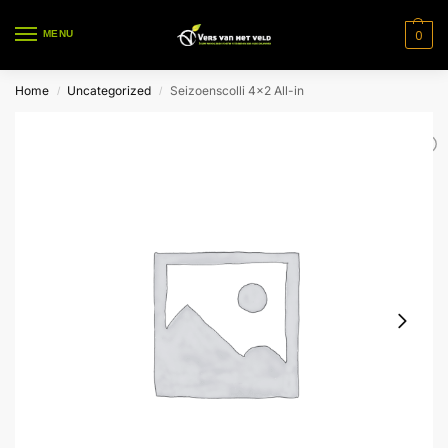
0
MENU
Home
Uncategorized
Seizoenscolli 4×2 All-in
/
/