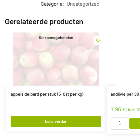
Categorie:
Uncategorized
Gerelateerde producten
Seizoensgebonden
appels delbard per stuk (5-6st per kg)
andijvie per 30
7,95
€
Incl. 
Lees verder