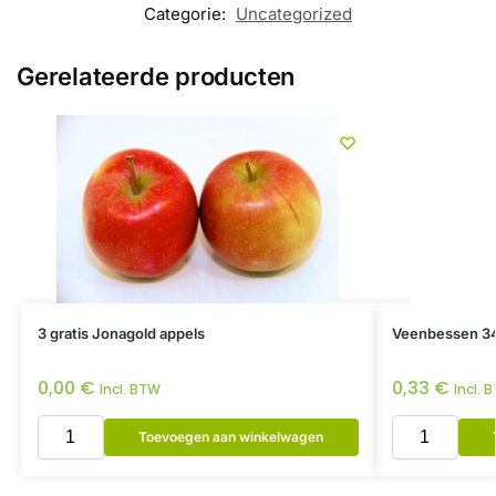
Categorie:
Uncategorized
Gerelateerde producten
3 gratis Jonagold appels
Veenbessen 3
0,00
€
0,33
€
Incl. BTW
Incl. 
Toevoegen aan winkelwagen