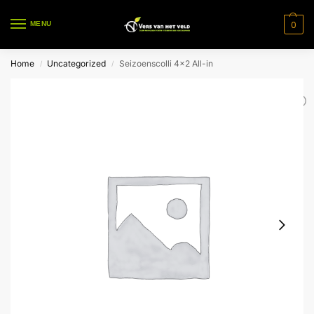
0
MENU
Home
Uncategorized
Seizoenscolli 4×2 All-in
/
/