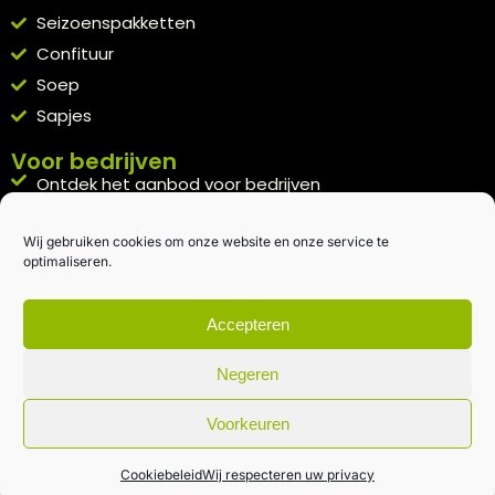
Seizoenspakketten
Confituur
Soep
Sapjes
Voor bedrijven
Ontdek het aanbod voor bedrijven
A la carte
Wij gebruiken cookies om onze website en onze service te
Kennismakingspakket aanvragen
optimaliseren.
Blijft op de hoogte
Rechtstreeks van het veld naar je inbox.
Accepteren
Inschrijven nieuwsbrief
Negeren
Voorkeuren
Algemene voorwaarden
|
Privacybeleid
| gemaakt met
door
creativitijd
Cookiebeleid
Wij respecteren uw privacy