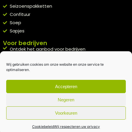
Seizoenspakketten
Confituur
Soep
Sapjes
Voor bedrijven
Ontdek het aanbod voor bedrijven
A la carte
Wij gebruiken cookies om onze website en onze service te
Kennismakingspakket aanvragen
optimaliseren.
Blijft op de hoogte
Rechtstreeks van het veld naar je inbox.
Accepteren
Inschrijven nieuwsbrief
Negeren
Voorkeuren
Algemene voorwaarden
|
Privacybeleid
| gemaakt met
door
creativitijd
Cookiebeleid
Wij respecteren uw privacy