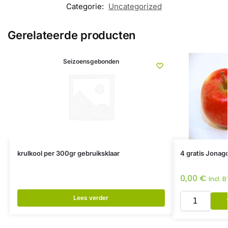
Categorie:
Uncategorized
Gerelateerde producten
Seizoensgebonden
krulkool per 300gr gebruiksklaar
4 gratis Jonag
0,00
€
Incl. 
Lees verder