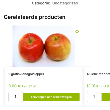
Categorie:
Uncategorized
Gerelateerde producten
2 gratis Jonagold appel
Quiche met pre
0,00
€
13,31
€
Incl. BTW
Incl. 
Toevoegen aan winkelwagen