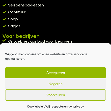
Seizoenspakketten
Confituur
Soep
Sapjes
Voor bedrijven
Ontdek het aanbod voor bedrijven
A la carte
Wij gebruiken cookies om onze website en onze service te
Kennismakingspakket aanvragen
optimaliseren.
Blijft op de hoogte
Rechtstreeks van het veld naar je inbox.
Accepteren
Inschrijven nieuwsbrief
Negeren
Voorkeuren
Algemene voorwaarden
|
Privacybeleid
| gemaakt met
door
creativitijd
Cookiebeleid
Wij respecteren uw privacy