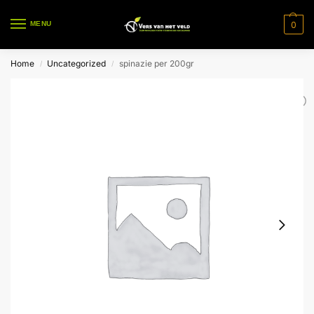
0
MENU
Home
Uncategorized
spinazie per 200gr
/
/