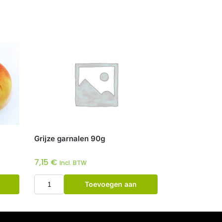
Grijze garnalen 90g
7,15
€
Incl. BTW
Toevoegen aan
winkelwagen