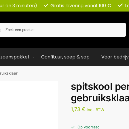
uur en 3 minuten)
Gratis levering vanaf 100 €
L
Zoeken
izoenspakket
Confituur, soep & sap
Voor bedrij
ruiksklaar
spitskool pe
gebruikskla
1,73
€
Incl. BTW
Op voorraad