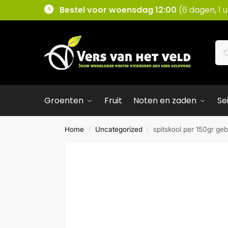
Bestel voor woensdag 12:00
(6 dagen, 1 
Groenten
Fruit
Noten en zaden
Se
Home
Uncategorized
spitskool per 150gr geb
/
/