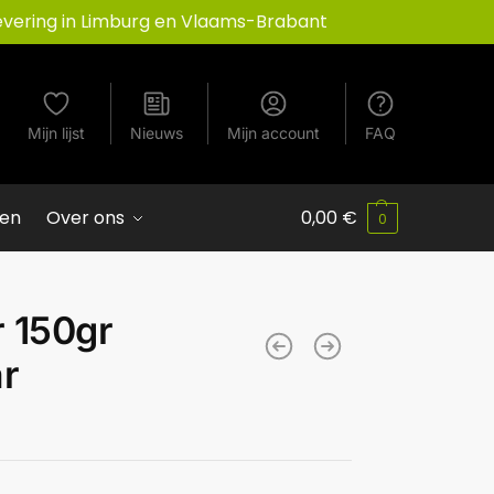
evering in Limburg en Vlaams-Brabant
Mijn lijst
Nieuws
Mijn account
FAQ
ven
Over ons
0,00
€
0
r 150gr
ar