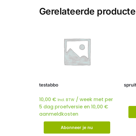
Gerelateerde product
testabbo
sprui
10,00
€
/ week met per
Incl. BTW
5 dag proefversie en
10,00
€
aanmeldkosten
Abonneer je nu