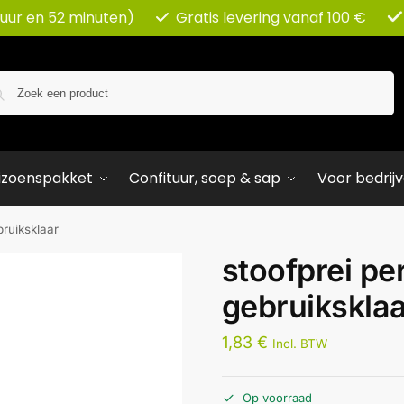
 uur en 52 minuten)
Gratis levering vanaf 100 €
Zoeken
izoenspakket
Confituur, soep & sap
Voor bedrij
bruiksklaar
stoofprei pe
gebruikskla
1,83
€
Incl. BTW
Op voorraad