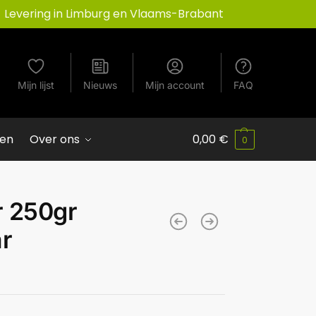
Levering in Limburg en Vlaams-Brabant
Mijn lijst
Nieuws
Mijn account
FAQ
ven
Over ons
0,00
€
0
r 250gr
ar