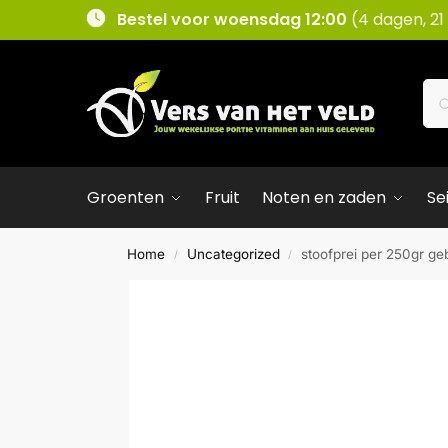
Bestel voor woensdag 12:00
(4 dagen, 21
Groenten
Fruit
Noten en zaden
Se
Home
Uncategorized
stoofprei per 250gr ge
/
/