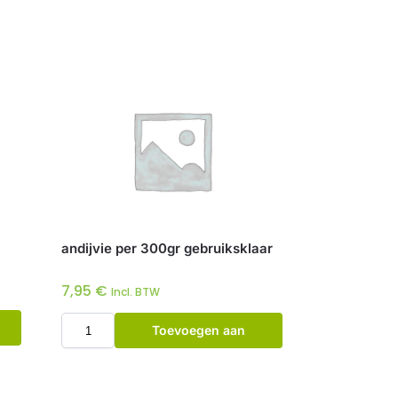
andijvie per 300gr gebruiksklaar
7,95
€
Incl. BTW
Toevoegen aan
winkelwagen