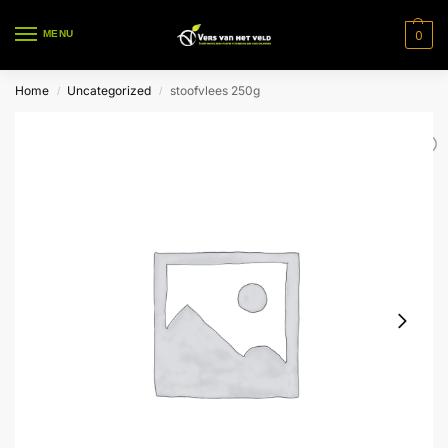
0
MENU
Home
Uncategorized
stoofvlees 250g
/
/