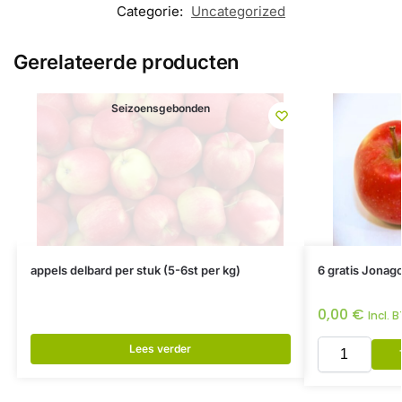
Categorie:
Uncategorized
Gerelateerde producten
Seizoensgebonden
appels delbard per stuk (5-6st per kg)
6 gratis Jonago
0,00
€
Incl. 
Lees verder