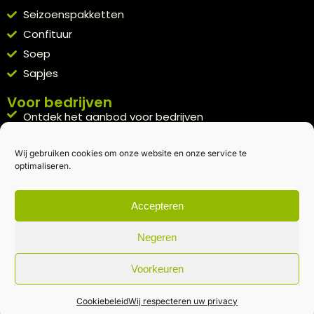
Seizoenspakketten
Confituur
Soep
Sapjes
Voor bedrijven
Ontdek het aanbod voor bedrijven
A la carte
Wij gebruiken cookies om onze website en onze service te
Kennismakingspakket aanvragen
optimaliseren.
Blijft op de hoogte
Rechtstreeks van het veld naar je inbox.
Accepteren
Inschrijven nieuwsbrief
Negeren
Voorkeuren
Algemene voorwaarden
|
Privacybeleid
| gemaakt met
door
creativitijd
Cookiebeleid
Wij respecteren uw privacy