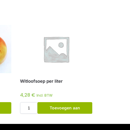
Witloofsoep per liter
4,28
€
Incl. BTW
Toevoegen aan
winkelwagen