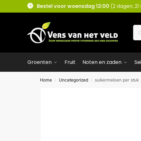
Bestel voor woensdag 12:00
(2 dagen, 21
Groenten
Fruit
Noten en zaden
Se
Home
Uncategorized
suikermeloen per stuk
/
/