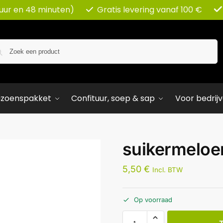
 uur en 48 minuten)
Gratis levering vanaf 100 €
Zoeken
izoenspakket
Confituur, soep & sap
Voor bedrij
suikermeloe
5,50
€
Incl. BTW
Op voorraad