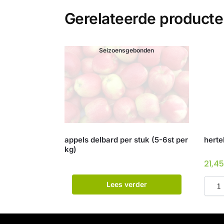
Gerelateerde product
Seizoensgebonden
appels delbard per stuk (5-6st per
herte
kg)
21,4
Lees verder