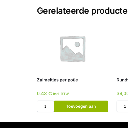
Gerelateerde product
Zalmeitjes per potje
Runds
0,43
€
39,0
Incl. BTW
Toevoegen aan
winkelwagen