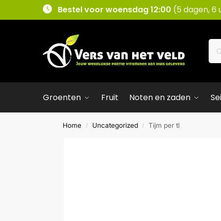
Bestel voor woensdag 12:00
(5 dagen, 6 
Groenten
Fruit
Noten en zaden
Se
Home
Uncategorized
Tijm per tl
/
/