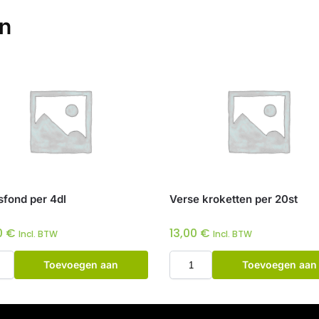
en
fond per 4dl
Verse kroketten per 20st
0
€
13,00
€
Incl. BTW
Incl. BTW
Toevoegen aan
Toevoegen aan
winkelwagen
winkelwagen