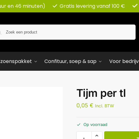
uur en 46 minuten)
Gratis levering vanaf 100 €
Zoeken
izoenspakket
Confituur, soep & sap
Voor bedrij
Tijm per tl
0,05
€
Incl. BTW
Op voorraad