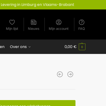
Levering in Limburg en Vlaams-Brabant
Mijn lijst
Nieuws
Mijn account
FAQ
ven
Over ons
0,00
€
0