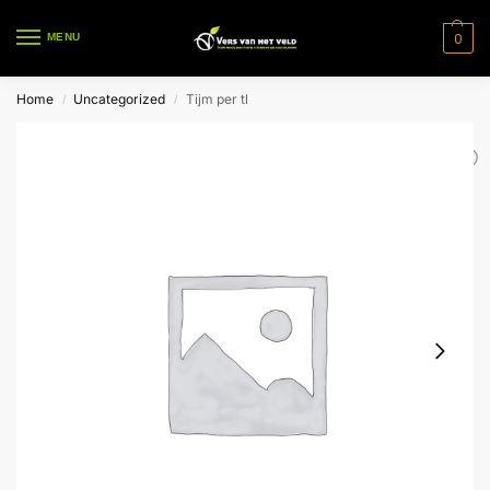
0
MENU
Home
Uncategorized
Tijm per tl
/
/