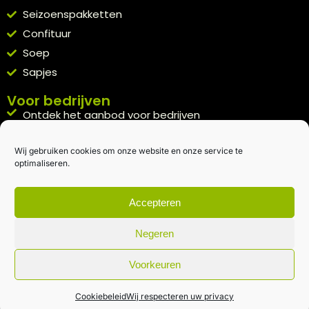
Seizoenspakketten
Confituur
Soep
Sapjes
Voor bedrijven
Ontdek het aanbod voor bedrijven
A la carte
Wij gebruiken cookies om onze website en onze service te
Kennismakingspakket aanvragen
optimaliseren.
Blijft op de hoogte
Rechtstreeks van het veld naar je inbox.
Accepteren
Inschrijven nieuwsbrief
Negeren
Voorkeuren
Algemene voorwaarden
|
Privacybeleid
| gemaakt met
door
creativitijd
Cookiebeleid
Wij respecteren uw privacy