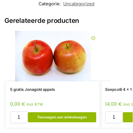
Categorie:
Uncategorized
Gerelateerde producten
5 gratis Jonagold appels
Soepcolli 4 x 1 
0,00
€
14,00
€
Incl. BTW
Incl.
Toevoegen aan winkelwagen