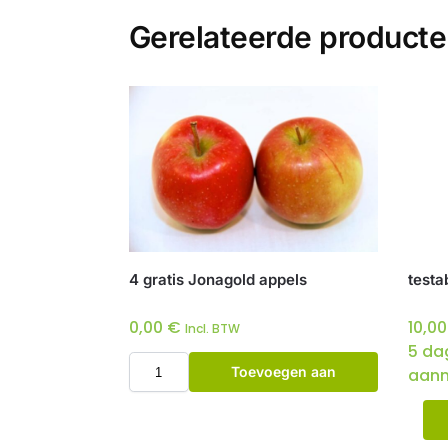
Gerelateerde product
4 gratis Jonagold appels
testa
0,00
€
10,0
Incl. BTW
5 da
Toevoegen aan
aanm
winkelwagen