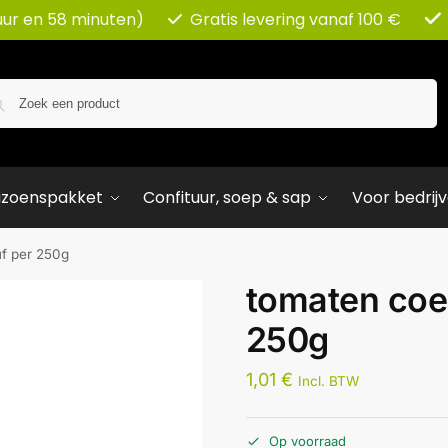
uur en 58 minuten)
Gratis levering vanaf 100 €
Zoeken
izoenspakket
Confituur, soep & sap
Voor bedrij
f per 250g
tomaten coe
250g
1,01
€
Incl. BTW
Op voorraad