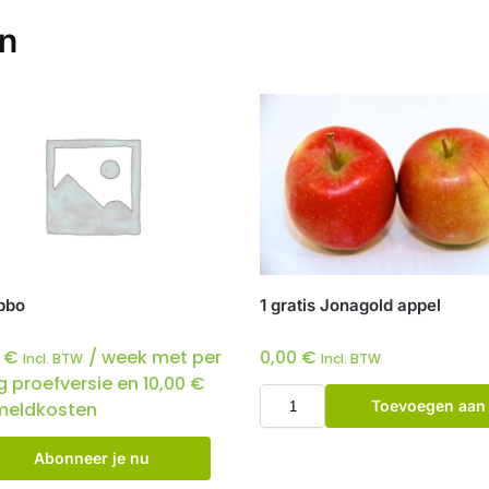
en
bbo
1 gratis Jonagold appel
0
€
/ week met per
0,00
€
Incl. BTW
Incl. BTW
g proefversie en
10,00
€
Toevoegen aan
eldkosten
winkelwagen
Abonneer je nu