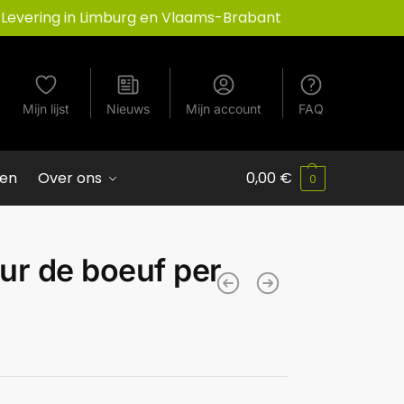
Levering in Limburg en Vlaams-Brabant
Mijn lijst
Nieuws
Mijn account
FAQ
ven
Over ons
0,00
€
0
ur de boeuf per