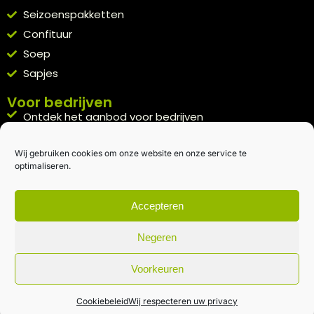
Seizoenspakketten
Confituur
Soep
Sapjes
Voor bedrijven
Ontdek het aanbod voor bedrijven
A la carte
Wij gebruiken cookies om onze website en onze service te
Kennismakingspakket aanvragen
optimaliseren.
Blijft op de hoogte
Rechtstreeks van het veld naar je inbox.
Accepteren
Inschrijven nieuwsbrief
Negeren
Voorkeuren
Algemene voorwaarden
|
Privacybeleid
| gemaakt met
door
creativitijd
Cookiebeleid
Wij respecteren uw privacy