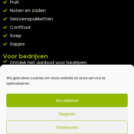
Fruit
Noten en zaden
Seizoenspakketten
Confituur
Soep
Sapjes
Voor bedrijven
Ontdek het aanbod voor bedrijven
A la carte
Wij gebruiken cookies om onze website en onze service te
Kennismakingspakket aanvragen
optimaliseren.
Blijft op de hoogte
Rechtstreeks van het veld naar je inbox.
Accepteren
Inschrijven nieuwsbrief
Negeren
Voorkeuren
Algemene voorwaarden
|
Privacybeleid
| gemaakt met
door