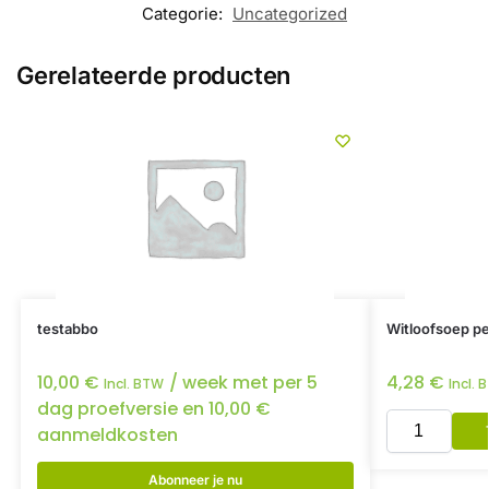
Categorie:
Uncategorized
Gerelateerde producten
testabbo
Witloofsoep per
10,00
€
/ week met per 5
4,28
€
Incl. BTW
Incl. 
dag proefversie en
10,00
€
aanmeldkosten
Abonneer je nu