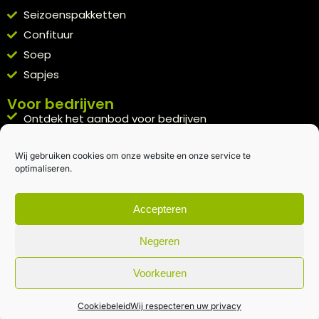
Seizoenspakketten
Confituur
Soep
Sapjes
Voor bedrijven
Ontdek het aanbod voor bedrijven
A la carte
Wij gebruiken cookies om onze website en onze service te
Kennismakingspakket aanvragen
optimaliseren.
Blijft op de hoogte
Rechtstreeks van het veld naar je inbox.
Accepteren
Inschrijven nieuwsbrief
Negeren
Voorkeuren
Algemene voorwaarden
|
Privacybeleid
| gemaakt met
door
creativitijd
Cookiebeleid
Wij respecteren uw privacy