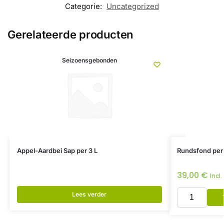
Categorie:
Uncategorized
Gerelateerde producten
Seizoensgebonden
Appel-Aardbei Sap per 3 L
Rundsfond per
39,00
€
Incl
Lees verder