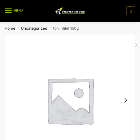
0
MENU
Home
Uncategorized
tonijnfilet 150g
/
/