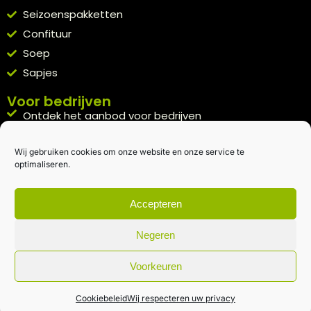
Seizoenspakketten
Confituur
Soep
Sapjes
Voor bedrijven
Ontdek het aanbod voor bedrijven
A la carte
Wij gebruiken cookies om onze website en onze service te
Kennismakingspakket aanvragen
optimaliseren.
Blijft op de hoogte
Rechtstreeks van het veld naar je inbox.
Accepteren
Inschrijven nieuwsbrief
Negeren
Voorkeuren
Algemene voorwaarden
|
Privacybeleid
| gemaakt met
door
creativitijd
Cookiebeleid
Wij respecteren uw privacy