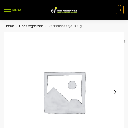
0
MENU
Home
Uncategorized
varkenshaasje 200g
/
/