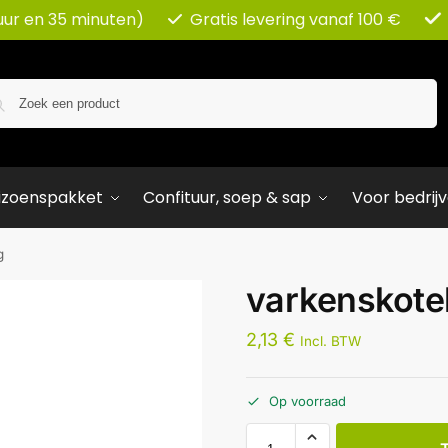
uur en 35 minuten)
Gratis levering vanaf 100 €
Zoeken
izoenspakket
Confituur, soep & sap
Voor bedrij
g
varkenskote
2,13
€
Incl. BTW
Op voorraad