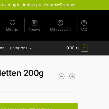
Levering in Limburg en Vlaams-Brabant
Mijn lijst
Nieuws
Mijn account
FAQ
ven
Over ons
0,00
€
0
letten 200g