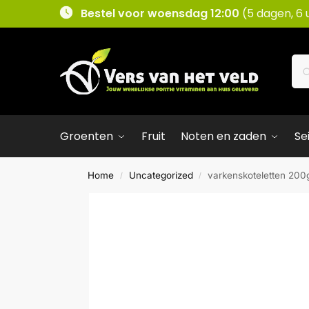
Bestel voor woensdag 12:00
(5 dagen, 6 
Groenten
Fruit
Noten en zaden
Se
Home
Uncategorized
varkenskoteletten 200
/
/