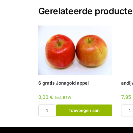
Gerelateerde product
6 gratis Jonagold appel
andij
0,00
€
7,95
Incl. BTW
Toevoegen aan
winkelwagen