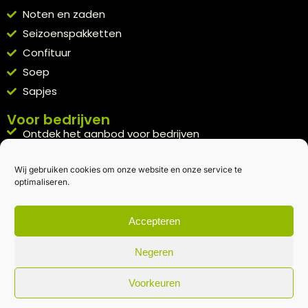
Noten en zaden
Seizoenspakketten
Confituur
Soep
Sapjes
Voor bedrijven
Ontdek het aanbod voor bedrijven
A la carte
Wij gebruiken cookies om onze website en onze service te
Kennismakingspakket aanvragen
optimaliseren.
Blijft op de hoogte
Rechtstreeks van het veld naar je inbox.
Accepteren
Inschrijven nieuwsbrief
Negeren
Voorkeuren
Algemene voorwaarden
|
Privacybeleid
| gemaakt met
door