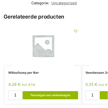
Categorie:
Uncategorized
Gerelateerde producten
Witloofsoep per liter
Veenbessen 3
4,28
€
0,33
€
Incl. BTW
Incl. 
Toevoegen aan winkelwagen