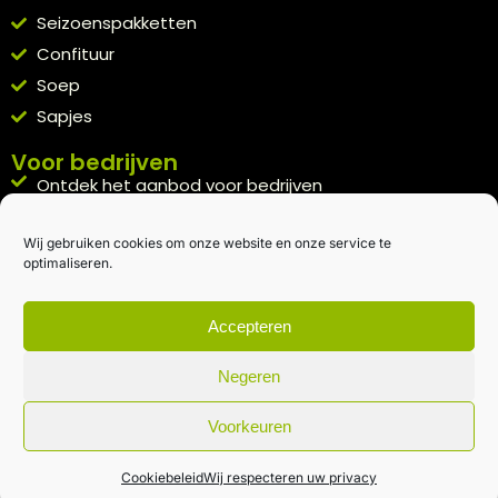
Seizoenspakketten
Confituur
Soep
Sapjes
Voor bedrijven
Ontdek het aanbod voor bedrijven
A la carte
Wij gebruiken cookies om onze website en onze service te
Kennismakingspakket aanvragen
optimaliseren.
Blijft op de hoogte
Rechtstreeks van het veld naar je inbox.
Accepteren
Inschrijven nieuwsbrief
Negeren
Voorkeuren
Algemene voorwaarden
|
Privacybeleid
| gemaakt met
door
creativitijd
Cookiebeleid
Wij respecteren uw privacy