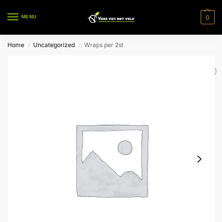
0
MENU
Home
Uncategorized
Wraps per 2st
/
/