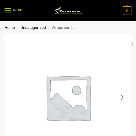
0
MENU
Home
Uncategorized
Wraps per 2st
/
/