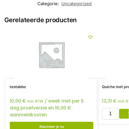
Categorie:
Uncategorized
Gerelateerde producten
testabbo
Quiche met pre
10,00
€
/ week met per 5
13,31
€
Incl. BTW
Incl. 
dag proefversie en
10,00
€
aanmeldkosten
Abonneer je nu