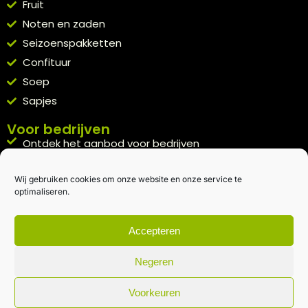
Fruit
Noten en zaden
Seizoenspakketten
Confituur
Soep
Sapjes
Voor bedrijven
Ontdek het aanbod voor bedrijven
A la carte
Wij gebruiken cookies om onze website en onze service te
Kennismakingspakket aanvragen
optimaliseren.
Blijft op de hoogte
Rechtstreeks van het veld naar je inbox.
Accepteren
Inschrijven nieuwsbrief
Negeren
Voorkeuren
Algemene voorwaarden
|
Privacybeleid
| gemaakt met
door