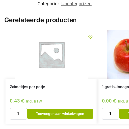
Categorie:
Uncategorized
Gerelateerde producten
Zalmeitjes per potje
1 gratis Jonago
0,43
€
0,00
€
Incl. BTW
Incl. 
Toevoegen aan winkelwagen