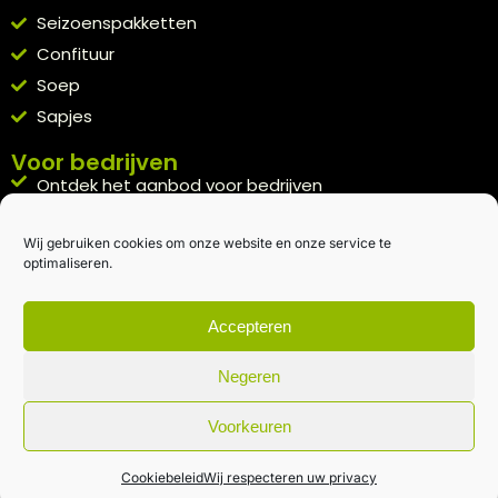
Seizoenspakketten
Confituur
Soep
Sapjes
Voor bedrijven
Ontdek het aanbod voor bedrijven
A la carte
Wij gebruiken cookies om onze website en onze service te
Kennismakingspakket aanvragen
optimaliseren.
Blijft op de hoogte
Rechtstreeks van het veld naar je inbox.
Accepteren
Inschrijven nieuwsbrief
Negeren
Voorkeuren
Algemene voorwaarden
|
Privacybeleid
| gemaakt met
door
creativitijd
Cookiebeleid
Wij respecteren uw privacy