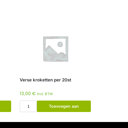
Verse kroketten per 20st
13,00
€
Incl. BTW
Toevoegen aan
winkelwagen