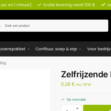
 uur en 1 minuut)
Gratis levering vanaf 100 €
L
Zoeken
izoenspakket
Confituur, soep & sap
Voor bedrij
 50g
Zelfrijzende
0,26
€
Incl. BTW
Op voorraad