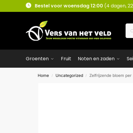
Bestel voor woensdag 12:00
(4 dagen, 22
Groenten
Fruit
Noten en zaden
Se
Home
Uncategorized
Zelfrijzende bloem per
/
/