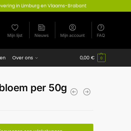
evering in Limburg en Vlaams-Brabant
Mijn lijst
Nieuws
Mijn account
FAQ
ven
Over ons
0,00
€
0
 bloem per 50g