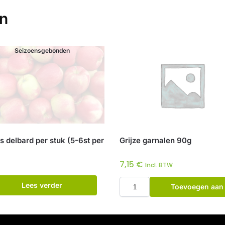
en
Seizoensgebonden
s delbard per stuk (5-6st per
Grijze garnalen 90g
7,15
€
Incl. BTW
Lees verder
Toevoegen aan
winkelwagen