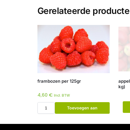
Gerelateerde product
frambozen per 125gr
appel
kg)
4,60
€
Incl. BTW
Toevoegen aan
winkelwagen