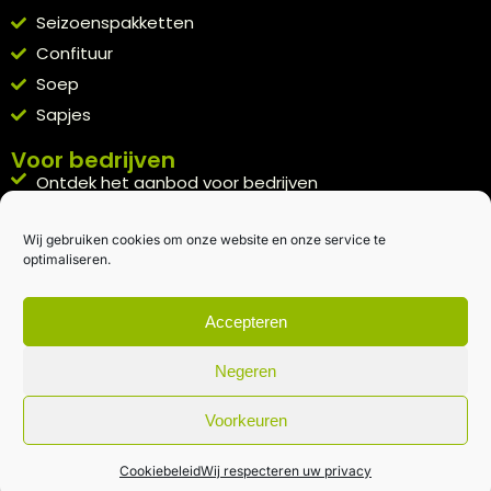
Seizoenspakketten
Confituur
Soep
Sapjes
Voor bedrijven
Ontdek het aanbod voor bedrijven
A la carte
Wij gebruiken cookies om onze website en onze service te
Kennismakingspakket aanvragen
optimaliseren.
Blijft op de hoogte
Rechtstreeks van het veld naar je inbox.
Accepteren
Inschrijven nieuwsbrief
Negeren
Voorkeuren
Algemene voorwaarden
|
Privacybeleid
| gemaakt met
door
creativitijd
Cookiebeleid
Wij respecteren uw privacy