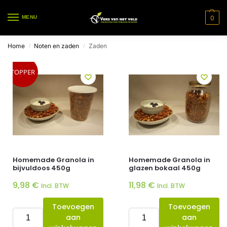
0
MENU
Home
Noten en zaden
Zaden
/
/
TOPPER
Homemade Granola in
Homemade Granola in
bijvuldoos 450g
glazen bokaal 450g
9,98
€
11,98
€
Incl. BTW
Incl. BTW
Toevoegen
Toevoegen
aan
aan