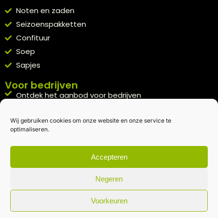
Noten en zaden
Seizoenspakketten
Confituur
Soep
Sapjes
Voor bedrijven
Ontdek het aanbod voor bedrijven
A la carte
Wij gebruiken cookies om onze website en onze service te
Kennismakingspakket aanvragen
optimaliseren.
Blijft op de hoogte
Rechtstreeks van het veld naar je inbox.
Accepteren
Inschrijven nieuwsbrief
Negeren
Voorkeuren
Algemene voorwaarden
|
Privacybeleid
| gemaakt met
door