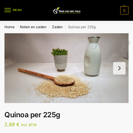
0
MENU
Home
Noten en zaden
Zaden
Quinoa per 225g
/
/
/
Quinoa per 225g
2,89
€
Incl. BTW