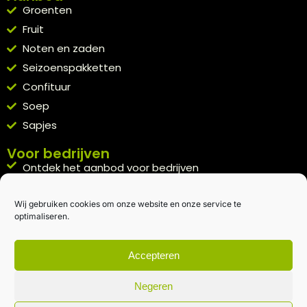
Groenten
Fruit
Noten en zaden
Seizoenspakketten
Confituur
Soep
Sapjes
Voor bedrijven
Ontdek het aanbod voor bedrijven
A la carte
Wij gebruiken cookies om onze website en onze service te
Kennismakingspakket aanvragen
optimaliseren.
Blijft op de hoogte
Rechtstreeks van het veld naar je inbox.
Accepteren
Inschrijven nieuwsbrief
Negeren