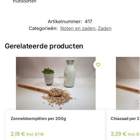
fruitsoorten
Artikelnummer:
417
Categorieën:
Noten en zaden
,
Zaden
Gerelateerde producten
Zonnebloempitten per 200g
Chiazaad per 
2,19
€
3,29
€
Incl. BTW
Incl. 