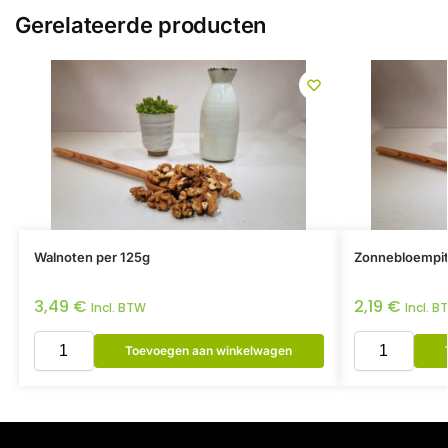
Gerelateerde producten
Walnoten per 125g
Zonnebloempit
3,49
€
2,19
€
Incl. BTW
Incl. B
Toevoegen aan winkelwagen