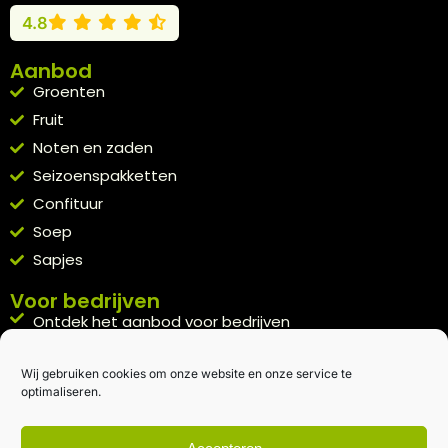
4.8
Aanbod
Groenten
Fruit
Noten en zaden
Seizoenspakketten
Confituur
Soep
Sapjes
Voor bedrijven
Ontdek het aanbod voor bedrijven
A la carte
Wij gebruiken cookies om onze website en onze service te
Kennismakingspakket aanvragen
optimaliseren.
Blijft op de hoogte
Rechtstreeks van het veld naar je inbox.