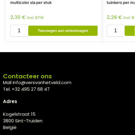
multicolor sla per stuk
tuinkers per ma
2,30
€
2,28
€
Incl. BTW
Incl. 
Toevoegen aan winkelwagen
Contacteer ons
Mail info@versvanhetveld.com
Tel. +32 495 27 68 47
Adres
Kogelstraat 15
3800 Sint-Truiden
België