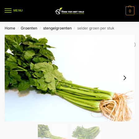
0
MENU
Home
Groenten
stengelgroenten
selder groen per stuk
/
/
/