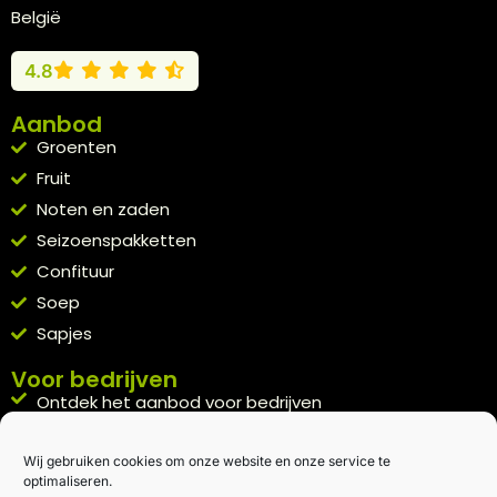
België
4.8
Aanbod
Groenten
Fruit
Noten en zaden
Seizoenspakketten
Confituur
Soep
Sapjes
Voor bedrijven
Ontdek het aanbod voor bedrijven
A la carte
Wij gebruiken cookies om onze website en onze service te
Kennismakingspakket aanvragen
optimaliseren.