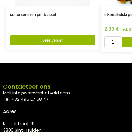
schorseneren per bussel
eikenbladsla pe
2,30
€
Incl. 
Lees verder
Contacteer ons
Mail info@versvanhetveld.com
Tel. +32 495 27 68 47
Adres
Kogelstraat 15
3800 Sint-Truiden