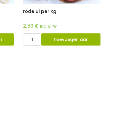
rode ui per kg
2,50
€
Incl. BTW
n
Toevoegen aan
winkelwagen