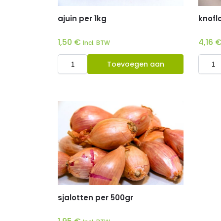
ajuin per 1kg
knofl
1,50
€
4,16
Incl. BTW
Toevoegen aan
winkelwagen
sjalotten per 500gr