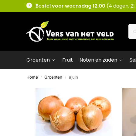
Bestel voor woensdag 12:00
(4 dagen, 21
Groenten
Fruit
Noten en zaden
Se
Home
Groenten
ajuin
/
/