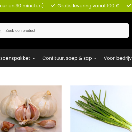
 uur en 30 minuten)
Gratis levering vanaf 100 €
Zoeken
izoenspakket
Confituur, soep & sap
Voor bedrij