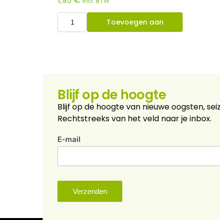
1,95
€
Incl. BTW
Toevoegen aan
winkelwagen
Blijf op de hoogte
Blijf op de hoogte van nieuwe oogsten, sei
Rechtstreeks van het veld naar je inbox.
E-mail
nieuwsbrief
Verzenden