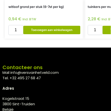
witloof grond per stuk (6-7st per kg)
tuinkers per ma
0,94
€
2,28
€
Incl. BTW
Incl. 
Toevoegen aan winkelwagen
Contacteer ons
Mail info@versvanhetveld.com
Tel. +32 495 27 68 47
Adres
Kogelstraat 15
3800 Sint-Truiden
België