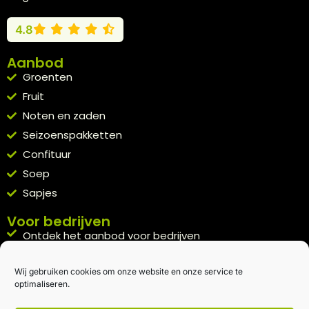
4.8
Aanbod
Groenten
Fruit
Noten en zaden
Seizoenspakketten
Confituur
Soep
Sapjes
Voor bedrijven
Ontdek het aanbod voor bedrijven
A la carte
Wij gebruiken cookies om onze website en onze service te
Kennismakingspakket aanvragen
optimaliseren.
Blijft op de hoogte