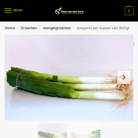
0
MENU
Home
Groenten
stengelgroenten
soepprei per bussel van 900gr
/
/
/