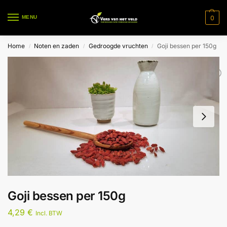
0
MENU
Home
Noten en zaden
Gedroogde vruchten
Goji bessen per 150g
/
/
/
Goji bessen per 150g
4,29
€
Incl. BTW