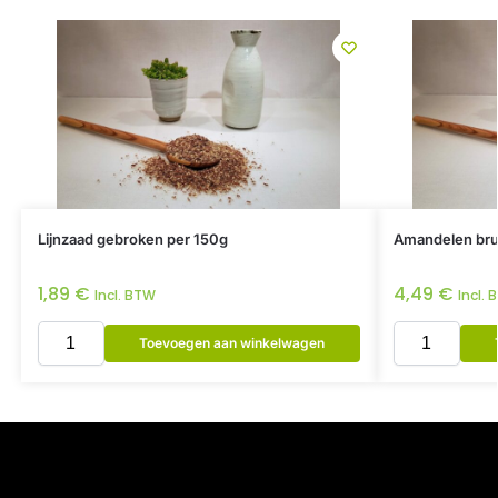
Lijnzaad gebroken per 150g
Amandelen bru
1,89
€
4,49
€
Incl. BTW
Incl.
Toevoegen aan winkelwagen