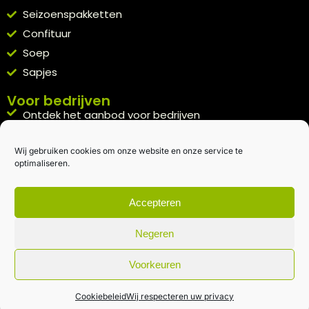
Seizoenspakketten
Confituur
Soep
Sapjes
Voor bedrijven
Ontdek het aanbod voor bedrijven
A la carte
Wij gebruiken cookies om onze website en onze service te
Kennismakingspakket aanvragen
optimaliseren.
Blijft op de hoogte
Rechtstreeks van het veld naar je inbox.
Accepteren
Inschrijven nieuwsbrief
Negeren
Voorkeuren
Algemene voorwaarden
|
Privacybeleid
| gemaakt met
door
creativitijd
Cookiebeleid
Wij respecteren uw privacy