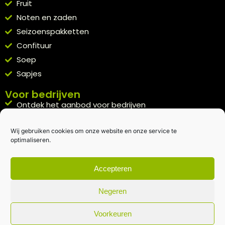
Fruit
Noten en zaden
Seizoenspakketten
Confituur
Soep
Sapjes
Voor bedrijven
Ontdek het aanbod voor bedrijven
A la carte
Wij gebruiken cookies om onze website en onze service te
Kennismakingspakket aanvragen
optimaliseren.
Blijft op de hoogte
Rechtstreeks van het veld naar je inbox.
Accepteren
Inschrijven nieuwsbrief
Negeren
Voorkeuren
Algemene voorwaarden
|
Privacybeleid
| gemaakt met
door