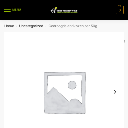
0
MENU
Home
Uncategorized
Gedroogde abrikozen per 50g
/
/