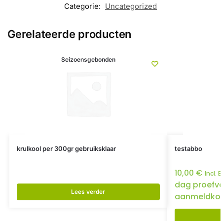
Categorie:
Uncategorized
Gerelateerde producten
Seizoensgebonden
krulkool per 300gr gebruiksklaar
testabbo
10,00
€
Incl.
dag proefv
Lees verder
aanmeldko