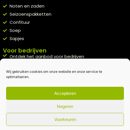
Noten en zaden
Seizoenspakketten
Confituur
Soep
Sapjes
Voor bedrijven
Ontdek het aanbod voor bedrijven
A la carte
Wij gebruiken cookies om onze website en onze service te
Kennismakingspakket aanvragen
optimaliseren.
Blijft op de hoogte
Rechtstreeks van het veld naar je inbox.
Accepteren
Inschrijven nieuwsbrief
Negeren
Voorkeuren
Algemene voorwaarden
|
Privacybeleid
| gemaakt met
door