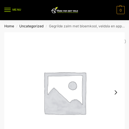
0
MENU
Home
Uncategorized
Gegrilde zalm met bloemkool, veldsla en appeldressing voor 1 pers.
/
/