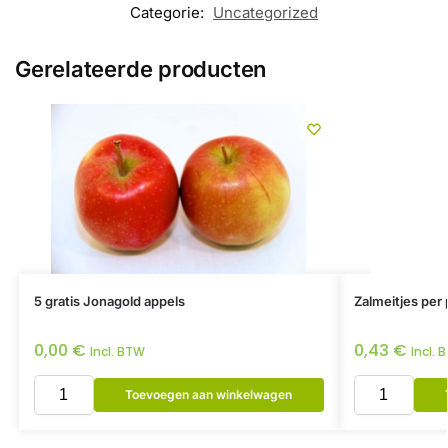
Categorie:
Uncategorized
Gerelateerde producten
5 gratis Jonagold appels
Zalmeitjes per 
0,00
€
0,43
€
Incl. BTW
Incl. 
Toevoegen aan winkelwagen