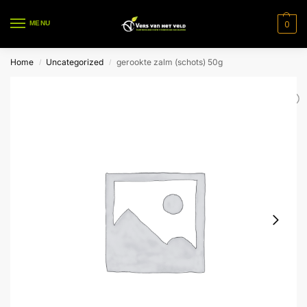
0
MENU
Home
Uncategorized
gerookte zalm (schots) 50g
/
/