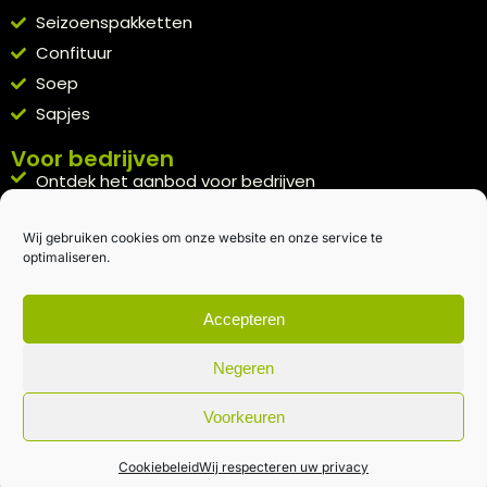
Seizoenspakketten
Confituur
Soep
Sapjes
Voor bedrijven
Ontdek het aanbod voor bedrijven
A la carte
Wij gebruiken cookies om onze website en onze service te
Kennismakingspakket aanvragen
optimaliseren.
Blijft op de hoogte
Rechtstreeks van het veld naar je inbox.
Accepteren
Inschrijven nieuwsbrief
Negeren
Voorkeuren
Algemene voorwaarden
|
Privacybeleid
| gemaakt met
door
creativitijd
Cookiebeleid
Wij respecteren uw privacy