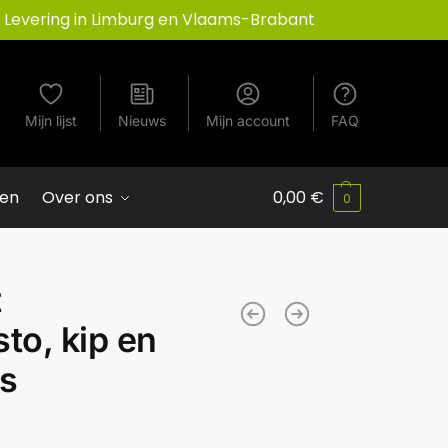
Levering in Limburg en Vlaams-Brabant
Mijn lijst
Nieuws
Mijn account
FAQ
ven
Over ons
0,00
€
0
t
to, kip en
s