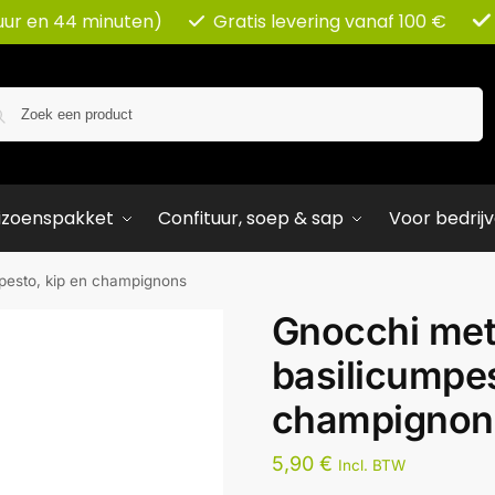
uur en 44 minuten)
Gratis levering vanaf 100 €
Zoeken
izoenspakket
Confituur, soep & sap
Voor bedrij
pesto, kip en champignons
Gnocchi me
basilicumpes
champignon
5,90
€
Incl. BTW