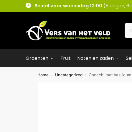
Bestel voor woensdag 12:00
(5 dagen, 6 
Groenten
Fruit
Noten en zaden
Se
Home
Uncategorized
Gnocchi met basilicum
/
/