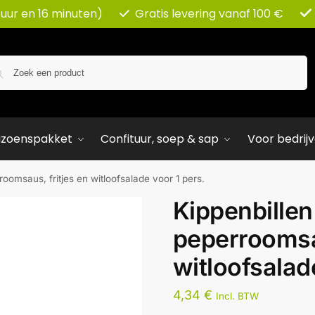
 uur en 16 minuten)
Gratis levering vanaf 100 €
Zoeken
izoenspakket
Confituur, soep & sap
Voor bedrij
oomsaus, fritjes en witloofsalade voor 1 pers.
Kippenbillen
peperroomsau
witloofsalad
4,34
€
Incl. BTW