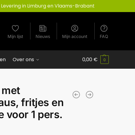
Levering in Limburg en Vlaams-Brabant
Mijn lijst
Nieuws
Mijn account
FAQ
ven
Over ons
0,00
€
0
 met
s, fritjes en
e voor 1 pers.