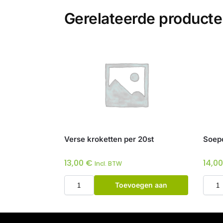
Gerelateerde product
Verse kroketten per 20st
Soepco
13,00
€
14,0
Incl. BTW
Toevoegen aan
winkelwagen