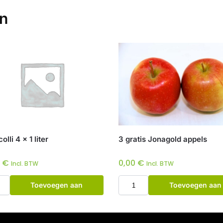
en
lli 4 x 1 liter
3 gratis Jonagold appels
0
€
0,00
€
Incl. BTW
Incl. BTW
Toevoegen aan
Toevoegen aan
winkelwagen
winkelwagen