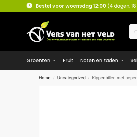
Bestel voor woensdag 12:00
(4 dagen, 18
Groenten
Fruit
Noten en zaden
Se
Home
Uncategorized
Kippenbillen met peperr
/
/