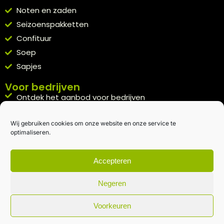
Noten en zaden
Seizoenspakketten
Confituur
Soep
Sapjes
Voor bedrijven
Ontdek het aanbod voor bedrijven
A la carte
Wij gebruiken cookies om onze website en onze service te
Kennismakingspakket aanvragen
optimaliseren.
Blijft op de hoogte
Rechtstreeks van het veld naar je inbox.
Accepteren
Inschrijven nieuwsbrief
Negeren
Voorkeuren
Algemene voorwaarden
|
Privacybeleid
| gemaakt met
door