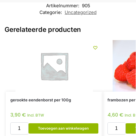
Artikelnummer:
905
Categorie:
Uncategorized
Gerelateerde producten
gerookte eendenborst per 100g
frambozen per
3,90
€
4,60
€
Incl. BTW
Incl. 
Toevoegen aan winkelwagen