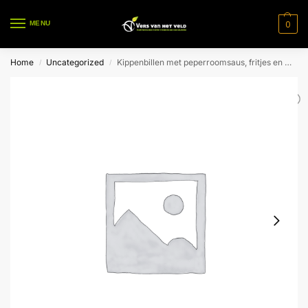
0
MENU
Home
Uncategorized
Kippenbillen met peperroomsaus, fritjes en witloofsalade voor 1 pers.
/
/