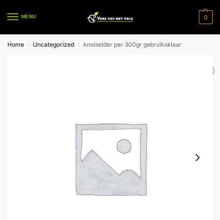
0
MENU
Home
Uncategorized
knolselder per 300gr gebruiksklaar
/
/