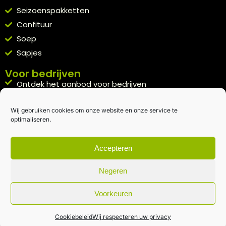
Seizoenspakketten
Confituur
Soep
Sapjes
Voor bedrijven
Ontdek het aanbod voor bedrijven
A la carte
Wij gebruiken cookies om onze website en onze service te
Kennismakingspakket aanvragen
optimaliseren.
Blijft op de hoogte
Rechtstreeks van het veld naar je inbox.
Accepteren
Inschrijven nieuwsbrief
Negeren
Voorkeuren
Algemene voorwaarden
|
Privacybeleid
| gemaakt met
door
creativitijd
Cookiebeleid
Wij respecteren uw privacy