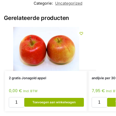
Categorie:
Uncategorized
Gerelateerde producten
2 gratis Jonagold appel
andijvie per 30
0,00
€
7,95
€
Incl. BTW
Incl. 
Toevoegen aan winkelwagen