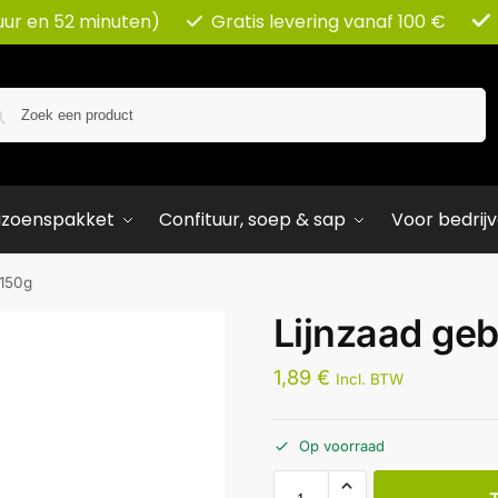
uur en 52 minuten)
Gratis levering vanaf 100 €
Zoeken
izoenspakket
Confituur, soep & sap
Voor bedrij
 150g
Lijnzaad ge
1,89
€
Incl. BTW
Op voorraad