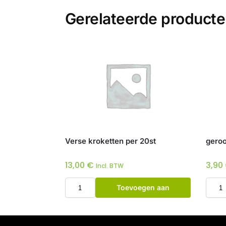
Gerelateerde product
Verse kroketten per 20st
geroo
13,00
€
3,90
Incl. BTW
Toevoegen aan
winkelwagen