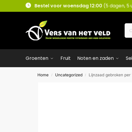
Bestel voor woensdag 12:00
(5 dagen, 5 
Groenten
Fruit
Noten en zaden
Se
Home
Uncategorized
Lijnzaad gebroken per
/
/