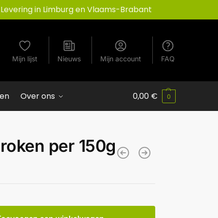
Levering in Limburg en Vlaams-Brabant
Mijn lijst
Nieuws
Mijn account
FAQ
ven
Over ons
0,00
€
0
broken per 150g