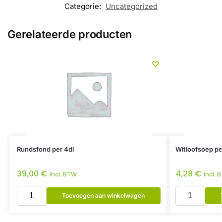
Categorie:
Uncategorized
Gerelateerde producten
Rundsfond per 4dl
Witloofsoep per
39,00
€
4,28
€
Incl. BTW
Incl. 
Toevoegen aan winkelwagen