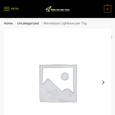
0
MENU
Home
Uncategorized
Maredsous Lightkaas per 75g
/
/