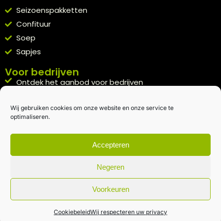
Seizoenspakketten
Confituur
Soep
Sapjes
Voor bedrijven
Ontdek het aanbod voor bedrijven
A la carte
Wij gebruiken cookies om onze website en onze service te
Kennismakingspakket aanvragen
optimaliseren.
Blijft op de hoogte
Rechtstreeks van het veld naar je inbox.
Accepteren
Inschrijven nieuwsbrief
Negeren
Voorkeuren
Algemene voorwaarden
|
Privacybeleid
| gemaakt met
door
creativitijd
Cookiebeleid
Wij respecteren uw privacy