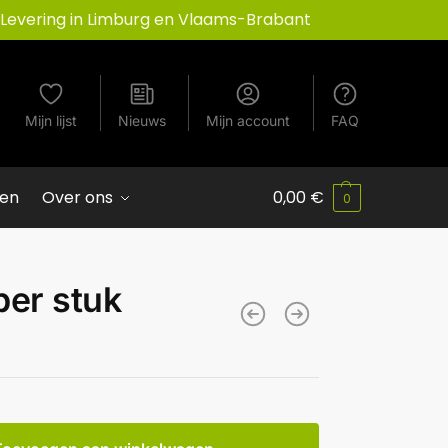
Levering in Limburg en Vlaams-Brabant
Mijn lijst
Nieuws
Mijn account
FAQ
ven
Over ons
0,00
€
0
per stuk