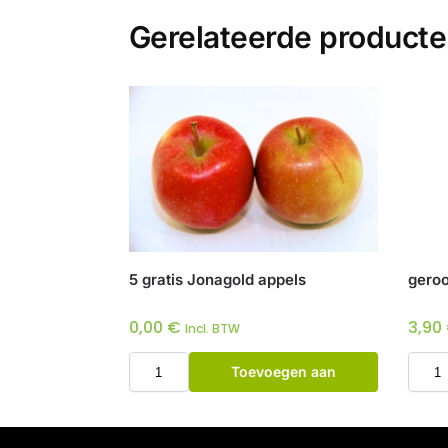
Gerelateerde product
5 gratis Jonagold appels
geroo
0,00
€
3,90
Incl. BTW
Toevoegen aan
winkelwagen