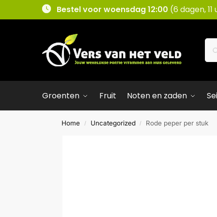
Bestel voor woensdag 12:00
(6 dagen, 11
Groenten
Fruit
Noten en zaden
Se
Home
Uncategorized
Rode peper per stuk
/
/