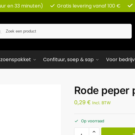
 uur en 33 minuten)
Gratis levering vanaf 100 €
Zoeken
izoenspakket
Confituur, soep & sap
Voor bedrij
Rode peper 
0,29
€
Incl. BTW
Op voorraad