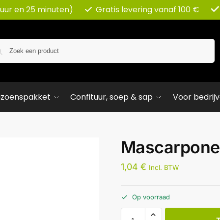
 uur en 25 minuten)
Gratis levering vanaf 100 €
Zoeken
izoenspakket
Confituur, soep & sap
Voor bedrij
Mascarpone
1,04
€
Incl. BTW
Op voorraad