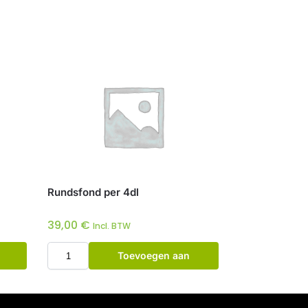
Rundsfond per 4dl
39,00
€
Incl. BTW
Toevoegen aan
winkelwagen