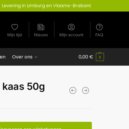
Levering in Limburg en Vlaams-Brabant
Mijn lijst
Nieuws
Mijn account
FAQ
ven
Over ons
0,00
€
0
 kaas 50g