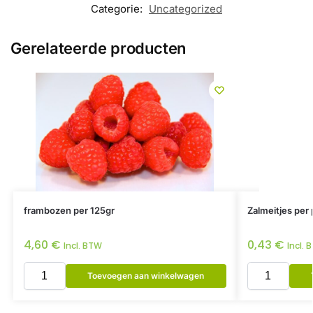
Categorie:
Uncategorized
Gerelateerde producten
frambozen per 125gr
Zalmeitjes per 
4,60
€
0,43
€
Incl. BTW
Incl. 
Toevoegen aan winkelwagen