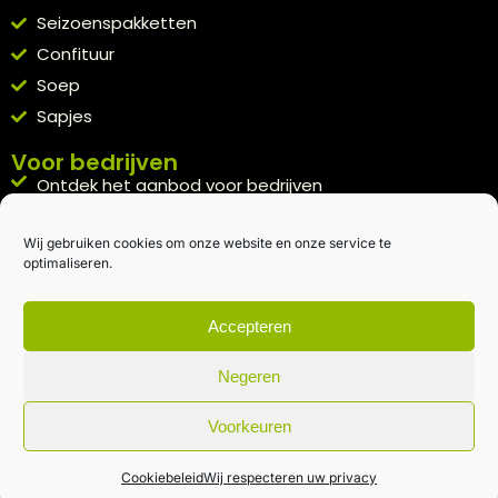
Seizoenspakketten
Confituur
Soep
Sapjes
Voor bedrijven
Ontdek het aanbod voor bedrijven
A la carte
Wij gebruiken cookies om onze website en onze service te
Kennismakingspakket aanvragen
optimaliseren.
Blijft op de hoogte
Rechtstreeks van het veld naar je inbox.
Accepteren
Inschrijven nieuwsbrief
Negeren
Voorkeuren
Algemene voorwaarden
|
Privacybeleid
| gemaakt met
door
creativitijd
Cookiebeleid
Wij respecteren uw privacy