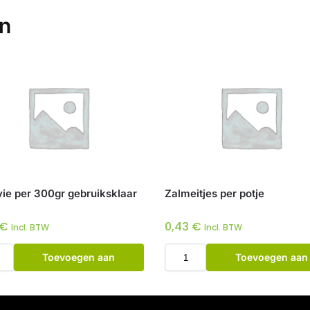
en
vie per 300gr gebruiksklaar
Zalmeitjes per potje
€
0,43
€
Incl. BTW
Incl. BTW
Toevoegen aan
Toevoegen aan
winkelwagen
winkelwagen