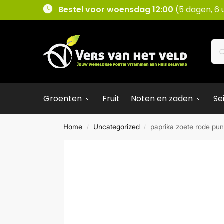
Bestel voor woensdag 12:00
(5 dagen, 6 
Groenten
Fruit
Noten en zaden
Se
Home
Uncategorized
paprika zoete rode pun
/
/