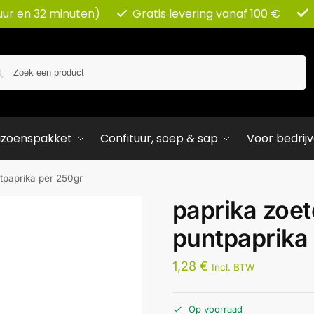
uur en 32 minuten)
Gratis levering vanaf 100 €
Zoeken
izoenspakket
Confituur, soep & sap
Voor bedrij
tpaprika per 250gr
paprika zoet
puntpaprika
1,28
€
Incl. BTW
Op voorraad