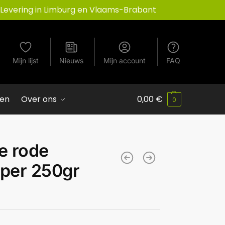
Levering in Limburg en Vlaams-Brabant
Mijn lijst
Nieuws
Mijn account
FAQ
ven
Over ons
0,00
€
0
e rode
 per 250gr