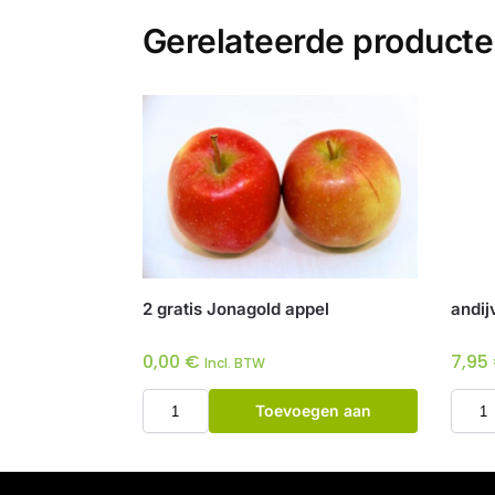
Gerelateerde product
2 gratis Jonagold appel
andij
0,00
€
7,95
Incl. BTW
Toevoegen aan
winkelwagen