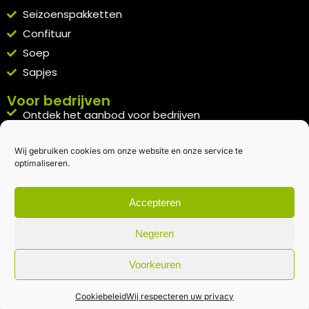
Seizoenspakketten
Confituur
Soep
Sapjes
Voor bedrijven
Ontdek het aanbod voor bedrijven
A la carte
Wij gebruiken cookies om onze website en onze service te
Kennismakingspakket aanvragen
optimaliseren.
Blijft op de hoogte
Rechtstreeks van het veld naar je inbox.
Accepteren
Inschrijven nieuwsbrief
Negeren
Voorkeuren
Algemene voorwaarden
|
Privacybeleid
| gemaakt met
door
creativitijd
Cookiebeleid
Wij respecteren uw privacy