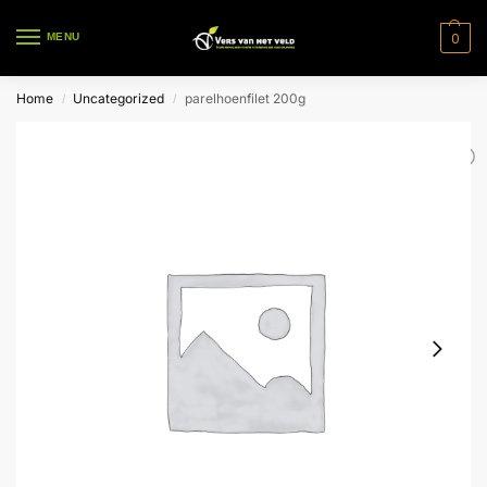
0
MENU
Home
Uncategorized
parelhoenfilet 200g
/
/