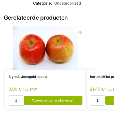
Categorie:
Uncategorized
Gerelateerde producten
3 gratis Jonagold appels
hertekalffilet 
0,00
€
21,45
€
Incl. BTW
Incl.
Toevoegen aan winkelwagen