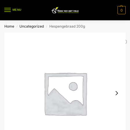
0
MENU
Home
Uncategorized
Hespengebraad 200g
/
/