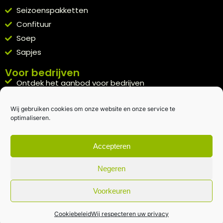
Seizoenspakketten
Confituur
Soep
Sapjes
Voor bedrijven
Ontdek het aanbod voor bedrijven
A la carte
Wij gebruiken cookies om onze website en onze service te
Kennismakingspakket aanvragen
optimaliseren.
Blijft op de hoogte
Rechtstreeks van het veld naar je inbox.
Accepteren
Inschrijven nieuwsbrief
Negeren
Voorkeuren
Algemene voorwaarden
|
Privacybeleid
| gemaakt met
door
creativitijd
Cookiebeleid
Wij respecteren uw privacy