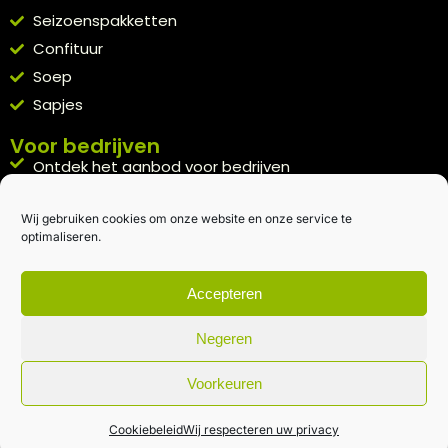
Seizoenspakketten
Confituur
Soep
Sapjes
Voor bedrijven
Ontdek het aanbod voor bedrijven
A la carte
Wij gebruiken cookies om onze website en onze service te
Kennismakingspakket aanvragen
optimaliseren.
Blijft op de hoogte
Rechtstreeks van het veld naar je inbox.
Accepteren
Inschrijven nieuwsbrief
Negeren
Voorkeuren
Algemene voorwaarden
|
Privacybeleid
| gemaakt met
door
creativitijd
Cookiebeleid
Wij respecteren uw privacy