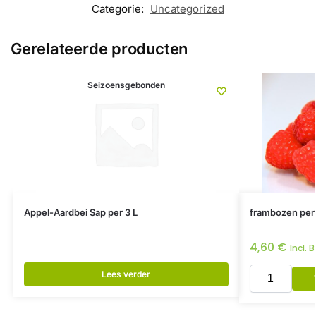
Categorie:
Uncategorized
Gerelateerde producten
Seizoensgebonden
Appel-Aardbei Sap per 3 L
frambozen per
4,60
€
Incl. 
Lees verder