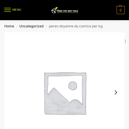
0
MENU
Home
Uncategorized
peren doyenne du comice per kg
/
/