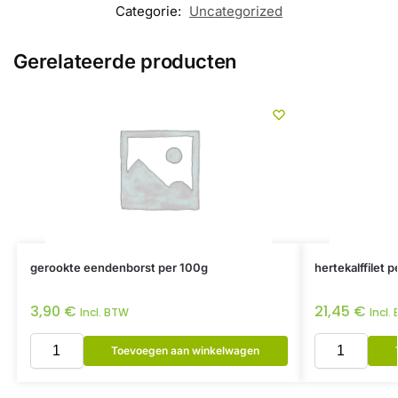
Categorie:
Uncategorized
Gerelateerde producten
gerookte eendenborst per 100g
hertekalffilet 
3,90
€
21,45
€
Incl. BTW
Incl.
Toevoegen aan winkelwagen