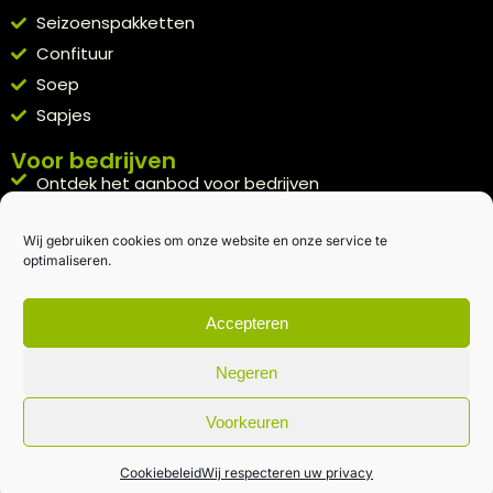
Seizoenspakketten
Confituur
Soep
Sapjes
Voor bedrijven
Ontdek het aanbod voor bedrijven
A la carte
Wij gebruiken cookies om onze website en onze service te
Kennismakingspakket aanvragen
optimaliseren.
Blijft op de hoogte
Rechtstreeks van het veld naar je inbox.
Accepteren
Inschrijven nieuwsbrief
Negeren
Voorkeuren
Algemene voorwaarden
|
Privacybeleid
| gemaakt met
door
creativitijd
Cookiebeleid
Wij respecteren uw privacy